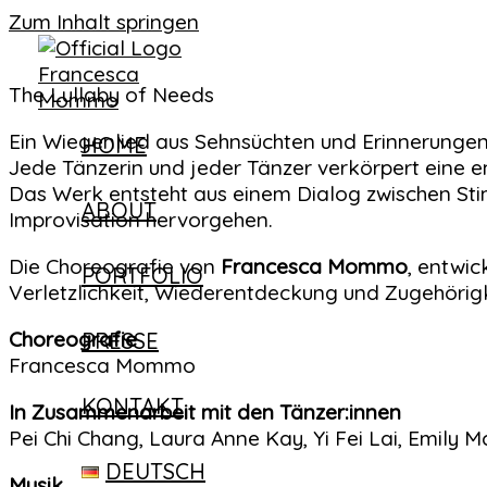
Zum Inhalt springen
The Lullaby of Needs
Ein Wiegenlied aus Sehnsüchten und Erinnerungen,
HOME
Jede Tänzerin und jeder Tänzer verkörpert eine em
Das Werk entsteht aus einem Dialog zwischen St
ABOUT
Improvisation hervorgehen.
Die Choreografie von
Francesca Mommo
, entwic
PORTFOLIO
Verletzlichkeit, Wiederentdeckung und Zugehörigk
Choreografie
PRESSE
Francesca Mommo
KONTAKT
In Zusammenarbeit mit den Tänzer:innen
Pei Chi Chang, Laura Anne Kay, Yi Fei Lai, Emily 
DEUTSCH
Musik