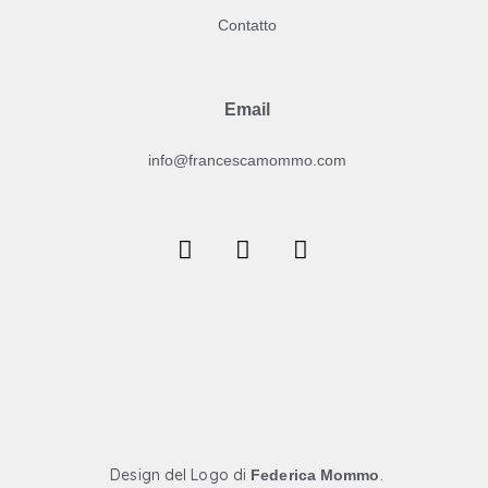
Contatto
Email
info@francescamommo.com​
F
I
Y
a
n
o
c
s
u
e
t
t
b
a
u
o
g
b
o
r
e
k
a
m
Design del Logo di
.
Federica Mommo