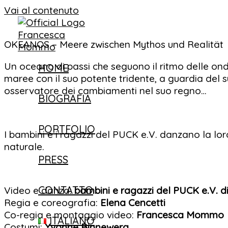
Vai al contenuto
OKEANOS – Meere zwischen Mythos und Realität
Un oceano di passi che seguono il ritmo delle onde
HOME
maree con il suo potente tridente, a guardia del 
osservatore dei cambiamenti nel suo regno…
BIOGRAFIA
PORTFOLIO
I bambini e i ragazzi del PUCK e.V. danzano la lor
naturale.
PRESS
CONTATTO
Video e danza:
bambini e ragazzi del PUCK e.V. d
Regia e coreografia:
Elena Cencetti
Co-regia e montaggio video:
Francesca Mommo
ITALIANO
Costumi:
Yvonne Binnewerg