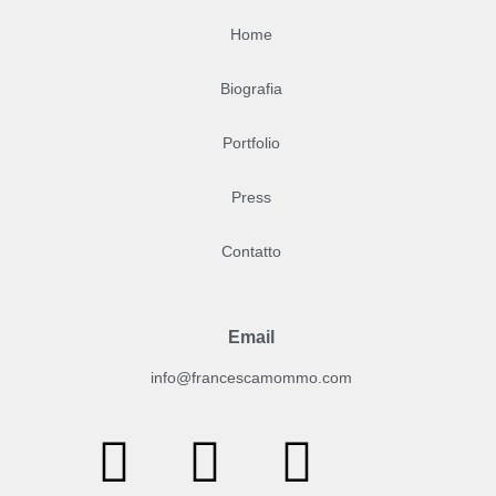
Home
Biografia
Portfolio
Press
Contatto
Email
info@francescamommo.com​
F
I
Y
a
n
o