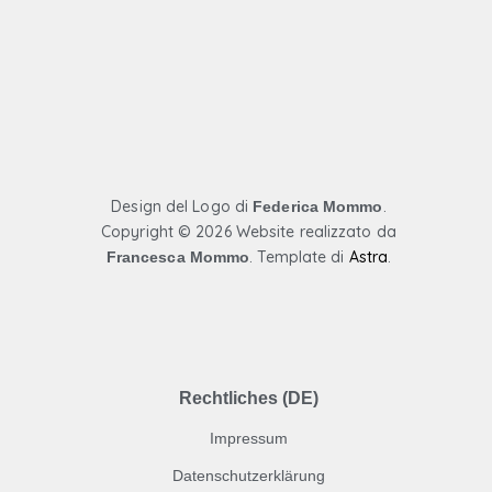
c
s
u
e
t
t
b
a
u
o
g
b
Design del Logo di
.
Federica Mommo
Copyright ©
2026 Website realizzato da
o
r
e
. Template di
Astra
.
Francesca Mommo
k
a
m
Rechtliches (DE)
Impressum
Datenschutzerklärung