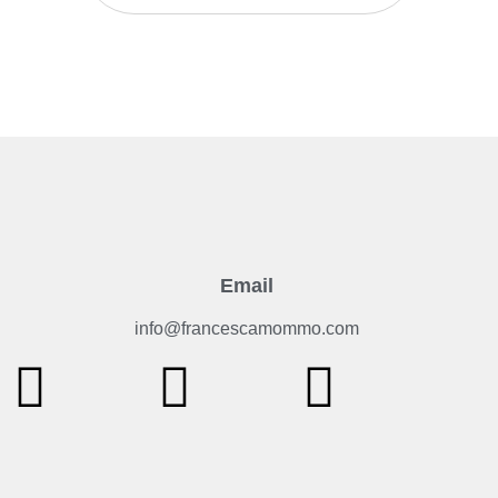
Email
info@francescamommo.com​
F
I
Y
a
n
o
c
s
u