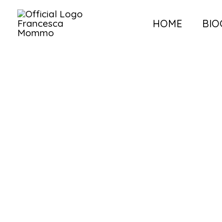
Vai
HOME
BIO
al
contenuto