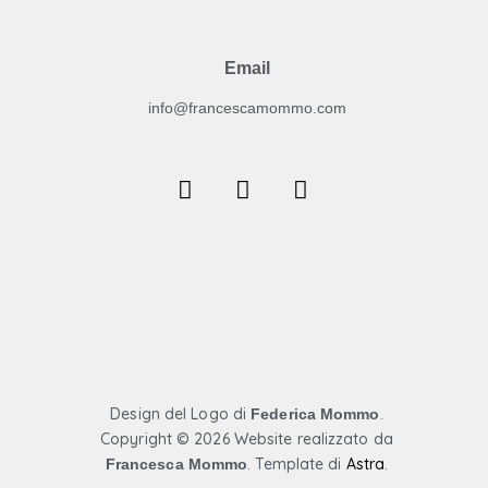
Email
info@francescamommo.com​
F
I
Y
a
n
o
c
s
u
e
t
t
b
a
u
o
g
b
o
r
e
k
a
m
Design del Logo di
.
Federica Mommo
Copyright ©
2026 Website realizzato da
. Template di
Astra
.
Francesca Mommo