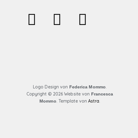
F
I
Y
a
n
o
c
s
u
e
t
t
b
a
u
o
g
b
Logo Design von
.
Federica Mommo
Copyright ©
2026 Website von
Francesca
o
r
e
.
Template von
Astra
.
Mommo
k
a
m